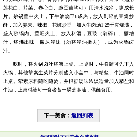
莲花白、芹菜、卷心白、豌豆苗均可）用清水洗净，撕成长
片。炒锅置中火上，下牛油烧至6成热，放入剁碎的豆瓣炒
酥，加入姜末、辣椒、花椒炒香，加入牛肉汤1.25千克烧沸，
盛入砂锅内、置旺火上、放入料酒，豆豉（剁碎）、醪糟
汁，烧沸出味，撇尽浮沫（勿将浮油撇去），成为火锅卤
汁。
吃时，将火锅卤汁烧沸上桌。上桌时，牛脊髓可先下入
火锅，其他荤素生菜片分别盛入小盘中，与精盐、牛油同时
上桌。荤素原料随吃随烫，并根据汤味浓淡适量加入精盐和
牛油，上桌时给每一食者备一碟芝麻油，供蘸食用。
下一美食：
返回列表