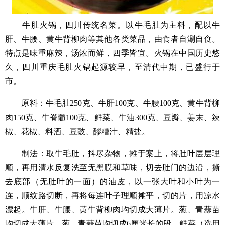
牛肚火锅，四川传统名菜。以牛毛肚为主料，配以牛
肝、牛腰、黄牛背柳肉等其他各类菜品，由食者自涮自食。
特点是味重麻辣，汤浓而鲜，四季皆宜。火锅在中国历史悠
久，四川重庆毛肚火锅起源较早，至清代中期，已盛行于
市。
原料：牛毛肚250克、牛肝100克、牛腰100克、黄牛背柳
肉150克、牛脊髓100克、鲜菜、牛油300克、豆瓣、姜末、辣
椒、花椒、料酒、豆豉、醪糟汁、精盐。
制法：取牛毛肚，抖尽杂物，摊于案上，将肚叶层层理
顺，再用清水反复洗至无黑膜和草味，切去肚门的边沿，撕
去底部（无肚叶的一面）的油皮，以一张大叶和小叶为一
连，顺纹路切断，再将每连叶子理顺摊平，切的片，用凉水
漂起。牛肝、牛腰、黄牛背柳肉均切成大薄片。葱、青蒜苗
均切成大薄片。葱、青蒜苗均切成6厘米长的段。鲜菜（选用