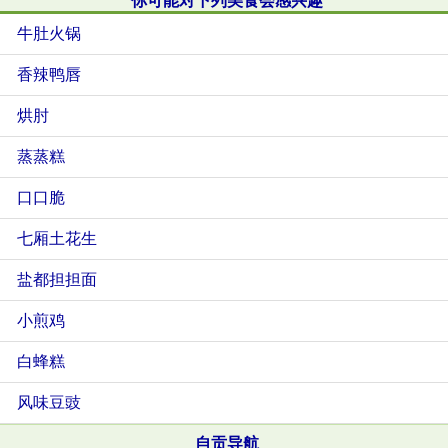
你可能对下列美食会感兴趣
牛肚火锅
香辣鸭唇
烘肘
蒸蒸糕
口口脆
七厢土花生
盐都担担面
小煎鸡
白蜂糕
风味豆豉
自贡导航