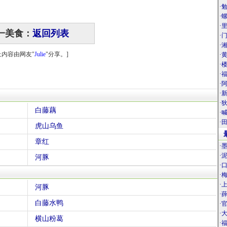
·
·
·
一美食：
返回列表
·
·
上内容由网友"
Julie
"分享。]
·
·
·
·
·
·
白藤藕
·
·
虎山乌鱼
章红
·
·
河豚
·
·
·
河豚
·
白藤水鸭
·
·
横山粉葛
·