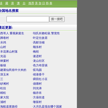
滇
藏
港
澳
台
推荐
美
加
日
韩
泰
全国地名搜索
最近更新:
墨西哥人 重视家庭生
·珀氏长吻松鼠 警觉性
泥脚巷村
·叶定仕故居
口水鸡
·高邮当铺
梅山村
·顺东村
上丰花果山村落
·梅初
薛光远
·速进村
官林窠村
·龙山社区
大板镇
·色力布亚镇
福建莆仙民俗中大米的
·驼鸟园
古浪玉米
·靖港香干
曾三
·舜田红小豆
麻砂滩村
·崩塘村
曼杜拉
·刘光涛
刘精松
·杨亦肖
渠家大院
·方庙街道
后浦村
·墩留村
南海航道更路经
·大月氏是现在哪个国家