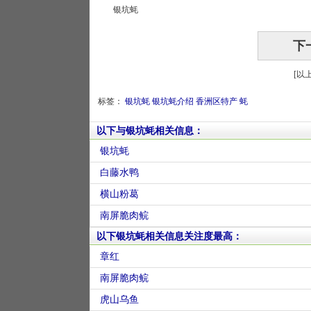
银坑蚝
下
[以
标签：
银坑蚝
银坑蚝介绍
香洲区特产
蚝
以下与银坑蚝相关信息：
银坑蚝
白藤水鸭
横山粉葛
南屏脆肉鲩
以下银坑蚝相关信息关注度最高：
章红
南屏脆肉鲩
虎山乌鱼