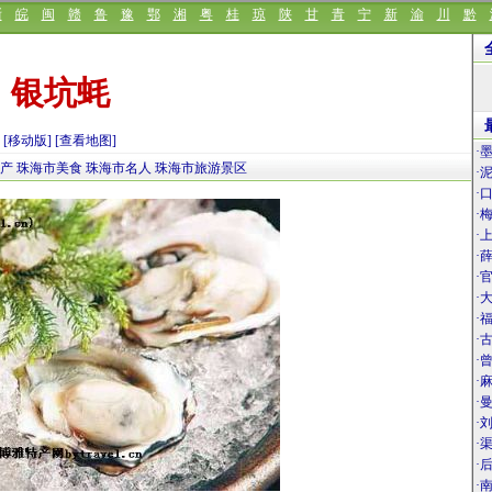
浙
皖
闽
赣
鲁
豫
鄂
湘
粤
桂
琼
陕
甘
青
宁
新
渝
川
黔
银坑蚝
[移动版]
[查看地图]
·
特产
珠海市美食
珠海市名人
珠海市旅游景区
·
·
·
·
·
·
·
·
·
·
·
·
·
·
·
·