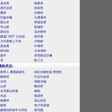
勉县绿茶
·林家有
螺洲天后宫
·朱富胜
里董村
·兴唐村
门巴族木碗
·九滩瀑布
湘西山羊
·荞面饸捞
黄竹山村
·固城村
楼家社区
·花木桥村
福建厦门特产 日光岩
·易开银
阿力玛里树上干杏
·卢西林
新昌蓝莓
·中寨村
狄裕沟村
·大赤涧村
喊童年
·罗得斯岛巨像
田克
·陈三立
最热关注:
墨西哥人 重视家庭生
·珀氏长吻松鼠 警觉性
泥脚巷村
·叶定仕故居
口水鸡
·高邮当铺
梅山村
·顺东村
上丰花果山村落
·梅初
薛光远
·速进村
官林窠村
·龙山社区
大板镇
·色力布亚镇
福建莆仙民俗中大米的
·驼鸟园