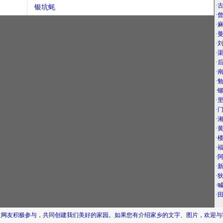
·
银坑蚝
·
·
·
·
·
·
·
·
·
·
·
·
·
·
·
·
·
·
·
·
位网友积极参与，共同创建我们美好的家园。如果您有介绍家乡的文字、图片，欢迎与