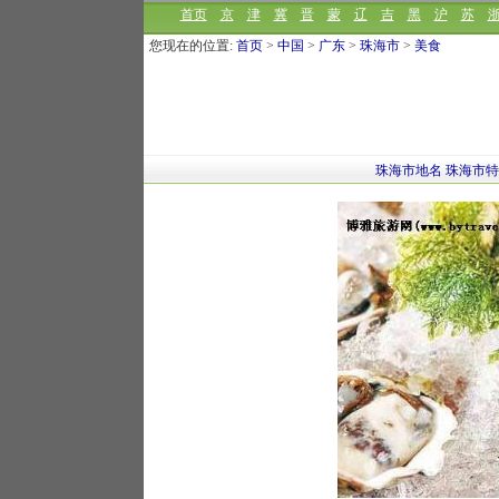
首页
京
津
冀
晋
蒙
辽
吉
黑
沪
苏
您现在的位置:
首页
>
中国
>
广东
>
珠海市
>
美食
珠海市地名
珠海市