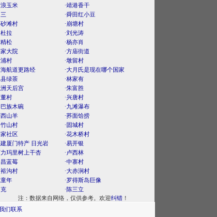
古浪玉米
·靖港香干
曾三
·舜田红小豆
麻砂滩村
·崩塘村
曼杜拉
·刘光涛
刘精松
·杨亦肖
渠家大院
·方庙街道
后浦村
·墩留村
南海航道更路经
·大月氏是现在哪个国家
勉县绿茶
·林家有
螺洲天后宫
·朱富胜
里董村
·兴唐村
门巴族木碗
·九滩瀑布
湘西山羊
·荞面饸捞
黄竹山村
·固城村
楼家社区
·花木桥村
福建厦门特产 日光岩
·易开银
阿力玛里树上干杏
·卢西林
新昌蓝莓
·中寨村
狄裕沟村
·大赤涧村
喊童年
·罗得斯岛巨像
田克
·陈三立
注：数据来自网络，仅供参考。欢迎
纠错
！
我们联系