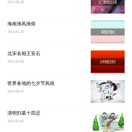
2023-06-29
海南渔风渔俗
2024-01-20
北宋名相王安石
2023-05-08
世界各地的七夕节风俗
2024-08-07
清明扫墓十四忌
2024-01-02