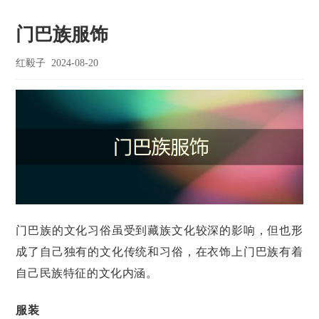
门巴族服饰
红毅子
2024-08-20
门巴族的文化习俗虽受到藏族文化较深的影响，但也形
成了自己独有的文化传统和习俗，在衣饰上门巴族有着
自己民族特征的文化内涵。
服装