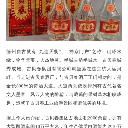
德州自古就有“九达天衢”、“神京门户”之称，山环水
绕，物华天宝，人杰地灵。半城古韵半城水，古贝春城
秀成堆。古贝春集团有限公司就坐落在这京杭大运河
畔。当走进古贝春酒厂，与古贝春酒厂正门相对的，是
全长800米的诗酒大道。大道两旁依次排列有古代著名
文人墨客、风云人物的雕塑，与葳蕤的果树草木相映成
趣，造就了古贝春工业旅游景区和谐优美的环境。
据工作人员介绍，古贝春集团占地面积2000余亩，拥有
大型酿酒车间10万平方米，年生产优质白酒能力达10万