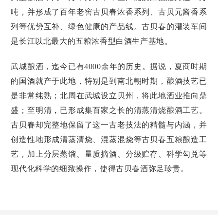
吨，并形成了百年老窖古贝春浓香系列、古贝元酱香系
列等优势互补、绿色健康的产品线。古贝春的灌装车间
是长江以北最大的五粮浓香型白酒生产基地。
武城酿酒，迄今已有4000余年的历史。据说，夏商时期
的国酒就产于此地，特别是到南北朝时期，酿酒技艺已
是非常纯熟；北周在武城设立贝州，将此地酒业推向鼎
盛；至明清，已形成集百家之长的清蒸清烧酿酒工艺。
古贝春却完整地保留了这一古老技法的精髓与内涵，并
创造性地形成清蒸清烧、混蒸混烧等古贝春五粮酿造工
艺，加上分层蒸馏、量质摘酒、分级贮存、科学勾兑等
现代化科学的细致操作，使得古贝春酒弥足珍贵。