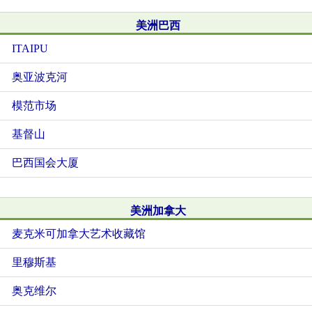
美洲巴西
ITAIPU
奥亚波克河
模范市场
基督山
巴西国会大厦
美洲加拿大
麦克米可加拿大艺术收藏馆
里穆斯基
奥克维尔