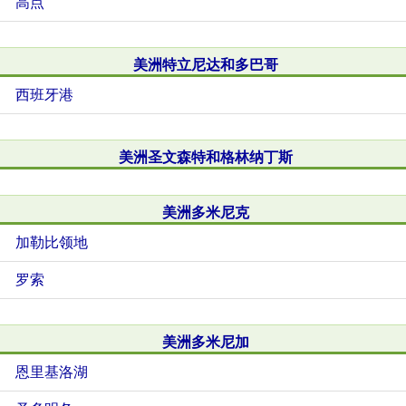
高点
美洲特立尼达和多巴哥
西班牙港
美洲圣文森特和格林纳丁斯
美洲多米尼克
加勒比领地
罗索
美洲多米尼加
恩里基洛湖