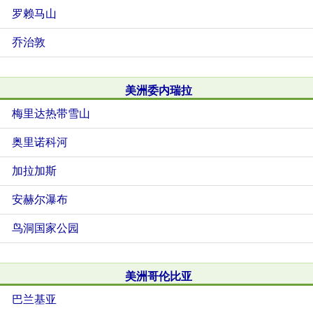
罗赖马山
乔治敦
美洲委内瑞拉
梅里达热带雪山
奥里诺科河
加拉加斯
安赫尔瀑布
鸟洞国家公园
美洲哥伦比亚
巴兰基亚