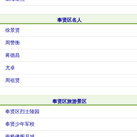
奉贤区名人
徐景贤
周赞衡
蒋德昌
尤卓
周祖贤
奉贤区旅游景区
奉贤区烈士陵园
奉贤少年军校
南桥佛阁月城