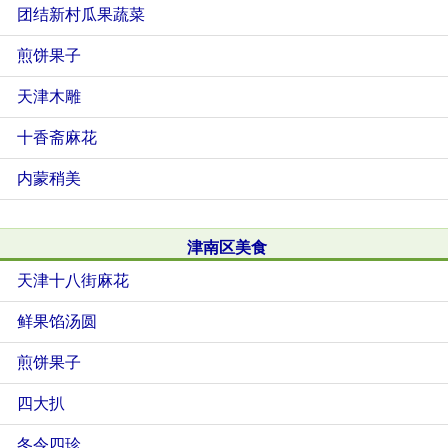
团结新村瓜果蔬菜
煎饼果子
天津木雕
十香斋麻花
内蒙稍美
津南区美食
天津十八街麻花
鲜果馅汤圆
煎饼果子
四大扒
冬令四珍