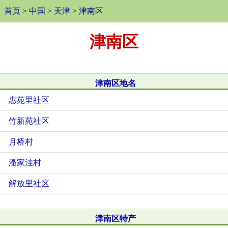
首页
>
中国
>
天津
>
津南区
津南区
津南区地名
惠苑里社区
竹新苑社区
月桥村
潘家洼村
解放里社区
津南区特产