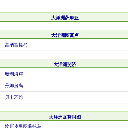
大洋洲萨摩亚
大洋洲图瓦卢
富纳富提岛
大洋洲斐济
珊瑚海岸
丹娜努岛
贝卡环礁
大洋洲瓦努阿图
埃斯皮里图桑托岛