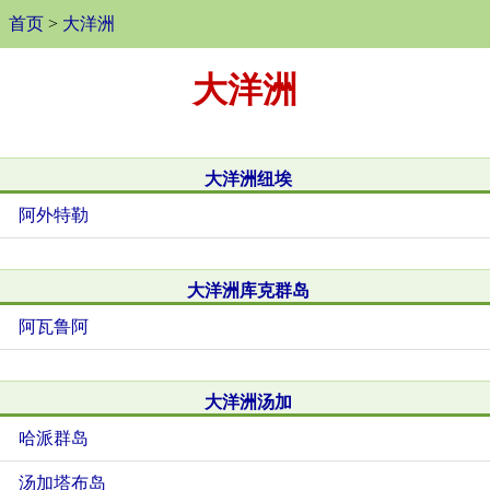
首页
>
大洋洲
大洋洲
大洋洲纽埃
阿外特勒
大洋洲库克群岛
阿瓦鲁阿
大洋洲汤加
哈派群岛
汤加塔布岛