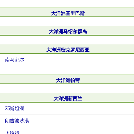
大洋洲基里巴斯
大洋洲马绍尔群岛
大洋洲密克罗尼西亚
南马都尔
大洋洲帕劳
大洋洲新西兰
邓斯坦湖
朗吉波沙漠
下哈特