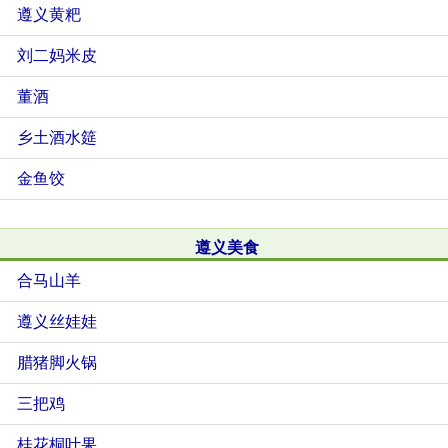
遵义黄粑
刘二妈米皮
董酒
乡土酒水筵
金鱼饺
遵义美食
合马山羊
遵义丝娃娃
腊猪脚火锅
三把鸡
桂花桐叶果