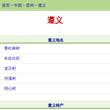
首页
>
中国
>
贵州
>
遵义
遵义
遵义地名
青杠林村
长征社区
龙王村
河溪村
同心村
遵义特产