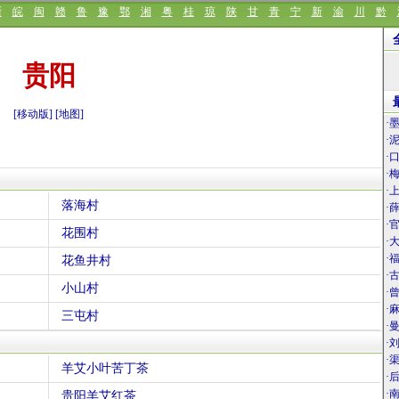
浙
皖
闽
赣
鲁
豫
鄂
湘
粤
桂
琼
陕
甘
青
宁
新
渝
川
黔
贵阳
[移动版]
[地图]
·
·
·
·
·
落海村
·
·
花围村
·
·
花鱼井村
·
小山村
·
·
三屯村
·
·
·
羊艾小叶苦丁茶
·
·
贵阳羊艾红茶