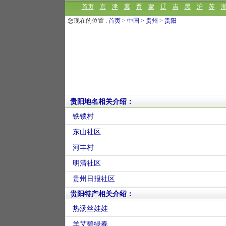
首页
京
津
冀
晋
蒙
辽
吉
黑
沪
苏
您现在的位置 :
首页
>
中国
>
贵州
>
贵阳
贵阳地名相关介绍：
铁锁村
东山社区
河丰村
明清社区
贵州日报社区
贵阳特产相关介绍：
热汤丝娃娃
羊艾碧绿春