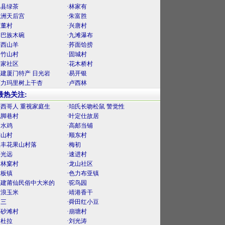
勉县绿茶
·林家有
螺洲天后宫
·朱富胜
里董村
·兴唐村
门巴族木碗
·九滩瀑布
湘西山羊
·荞面饸捞
黄竹山村
·固城村
楼家社区
·花木桥村
福建厦门特产 日光岩
·易开银
阿力玛里树上干杏
·卢西林
最热关注:
墨西哥人 重视家庭生
·珀氏长吻松鼠 警觉性
泥脚巷村
·叶定仕故居
口水鸡
·高邮当铺
梅山村
·顺东村
上丰花果山村落
·梅初
薛光远
·速进村
官林窠村
·龙山社区
大板镇
·色力布亚镇
福建莆仙民俗中大米的
·驼鸟园
古浪玉米
·靖港香干
曾三
·舜田红小豆
麻砂滩村
·崩塘村
曼杜拉
·刘光涛