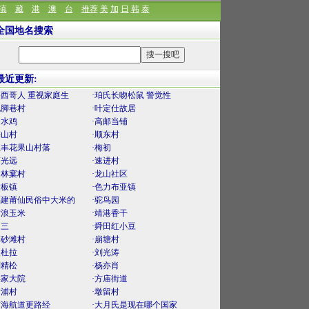
滇
藏
港
澳
台
推荐
美
加
日
韩
泰
全国地名搜索
最近更新:
墨西哥人 重视家庭生
·珀氏长吻松鼠 警觉性
泥脚巷村
·叶定仕故居
口水鸡
·高邮当铺
梅山村
·顺东村
上丰花果山村落
·梅初
薛光远
·速进村
官林窠村
·龙山社区
大板镇
·色力布亚镇
福建莆仙民俗中大米的
·驼鸟园
古浪玉米
·靖港香干
曾三
·舜田红小豆
麻砂滩村
·崩塘村
曼杜拉
·刘光涛
刘精松
·杨亦肖
渠家大院
·方庙街道
后浦村
·墩留村
南海航道更路经
·大月氏是现在哪个国家