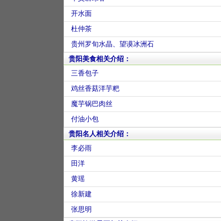
开水面
杜仲茶
贵州罗旬水晶、望谟冰洲石
贵阳美食相关介绍：
三香包子
鸡丝香菇洋芋粑
魔芋锅巴肉丝
付油小包
贵阳名人相关介绍：
李必雨
田洋
黄瑶
徐新建
张思明