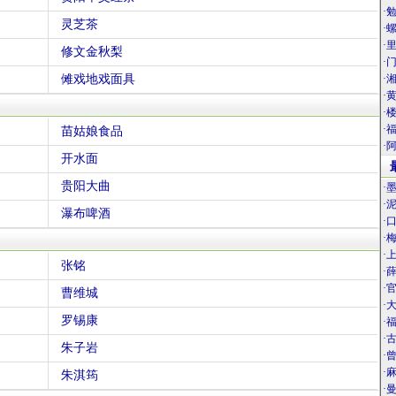
·
灵芝茶
·
·
修文金秋梨
·
傩戏地戏面具
·
·
·
·
苗姑娘食品
·
开水面
贵阳大曲
·
·
瀑布啤酒
·
·
·
张铭
·
·
曹维城
·
罗锡康
·
·
朱子岩
·
·
朱淇筠
·