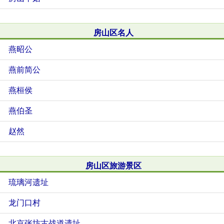
房山区名人
燕昭公
燕前简公
燕桓侯
燕伯圣
赵然
房山区旅游景区
琉璃河遗址
龙门口村
北京张坊古战道遗址