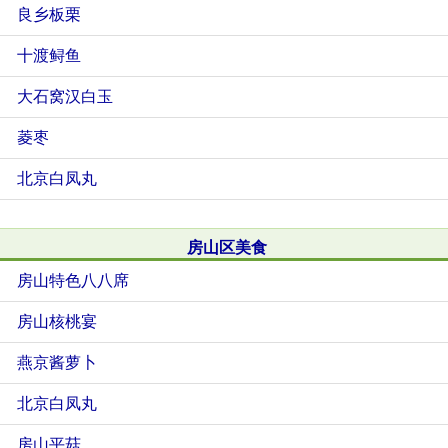
良乡板栗
十渡鲟鱼
大石窝汉白玉
菱枣
北京白凤丸
房山区美食
房山特色八八席
房山核桃宴
燕京酱萝卜
北京白凤丸
房山平菇