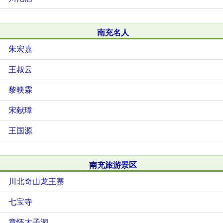
南充名人
朱宏嘉
王叔云
黎映霖
宋献璋
王国源
南充旅游景区
川北奇山龙王寨
七宝寺
章怀太子洞