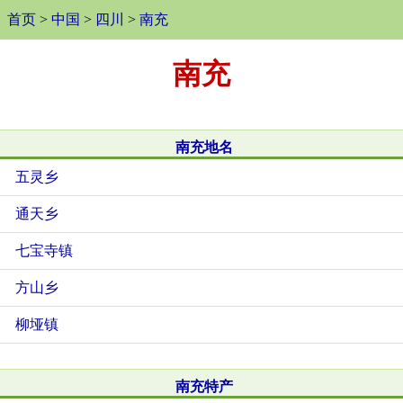
首页
>
中国
>
四川
>
南充
南充
南充地名
五灵乡
通天乡
七宝寺镇
方山乡
柳垭镇
南充特产