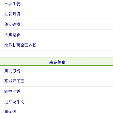
三坝生姜
桂花月饼
蓬安锦橙
四川麝香
南瓜甘薯全营养粉
南充美食
川北凉粉
高老妈子面
阆中油香
过江龙牛肉
川沱酒