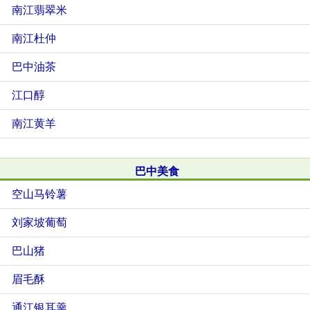
南江翡翠米
南江杜仲
巴中油茶
江口醇
南江黄羊
巴中美食
空山马铃薯
刘家坡葡萄
巴山猪
眉毛酥
通江银耳羹