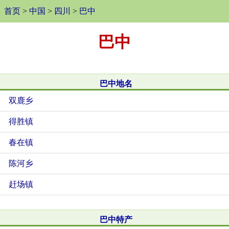
首页
>
中国
>
四川
>
巴中
巴中
巴中地名
双鹿乡
得胜镇
春在镇
陈河乡
赶场镇
巴中特产