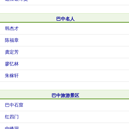
巴中名人
韩杰才
陈福章
龚定芳
廖忆林
朱稼轩
巴中旅游景区
巴中石窟
红四门
中峰洞