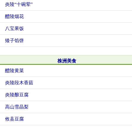
炎陵“十碗荤”
醴陵烟花
八宝果饭
矮子馅饼
株洲美食
醴陵黄菜
炎陵段木香菇
炎陵酿豆腐
高山雪晶梨
攸县豆腐