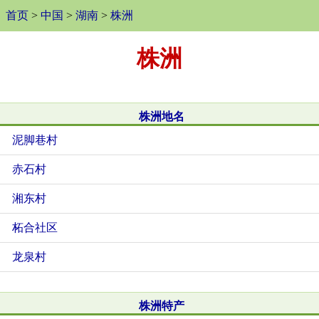
首页
>
中国
>
湖南
>
株洲
株洲
株洲地名
泥脚巷村
赤石村
湘东村
柘合社区
龙泉村
株洲特产