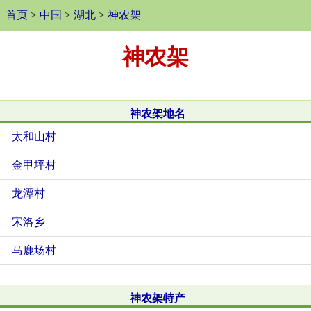
首页
>
中国
>
湖北
>
神农架
神农架
神农架地名
太和山村
金甲坪村
龙潭村
宋洛乡
马鹿场村
神农架特产