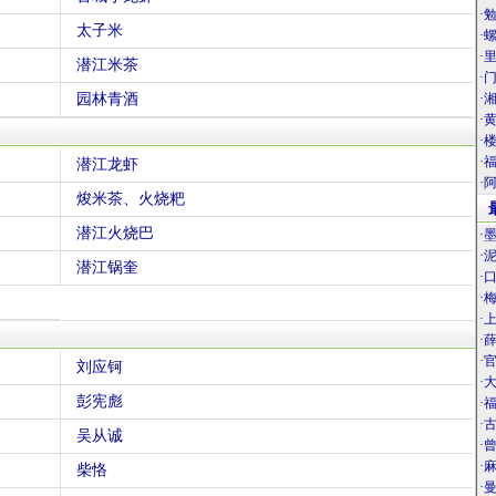
·
太子米
·
·
潜江米茶
·
园林青酒
·
·
·
·
潜江龙虾
·
焌米茶、火烧粑
潜江火烧巴
·
·
潜江锅奎
·
·
·
·
·
刘应钶
·
彭宪彪
·
·
吴从诚
·
·
柴恪
·