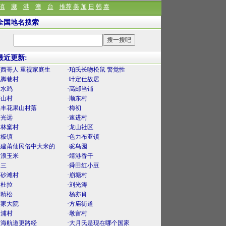
滇
藏
港
澳
台
推荐
美
加
日
韩
泰
全国地名搜索
最近更新:
墨西哥人 重视家庭生
·珀氏长吻松鼠 警觉性
泥脚巷村
·叶定仕故居
口水鸡
·高邮当铺
梅山村
·顺东村
上丰花果山村落
·梅初
薛光远
·速进村
官林窠村
·龙山社区
大板镇
·色力布亚镇
福建莆仙民俗中大米的
·驼鸟园
古浪玉米
·靖港香干
曾三
·舜田红小豆
麻砂滩村
·崩塘村
曼杜拉
·刘光涛
刘精松
·杨亦肖
渠家大院
·方庙街道
后浦村
·墩留村
南海航道更路经
·大月氏是现在哪个国家