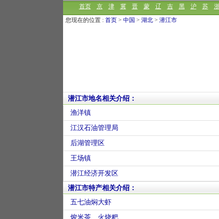
首页
京
津
冀
晋
蒙
辽
吉
黑
沪
苏
您现在的位置 :
首页
>
中国
>
湖北
>
潜江市
潜江市地名相关介绍：
渔洋镇
江汉石油管理局
后湖管理区
王场镇
潜江经济开发区
潜江市特产相关介绍：
五七油焖大虾
焌米茶、火烧粑