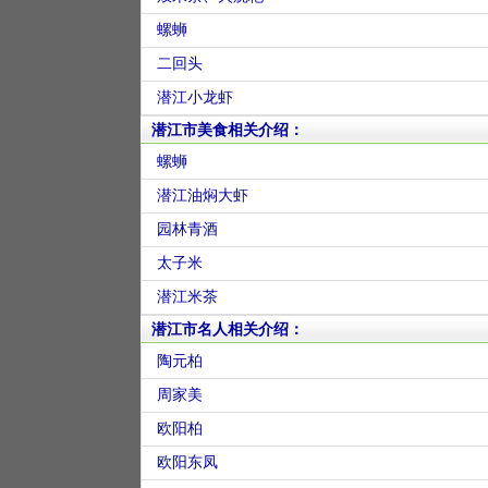
螺蛳
二回头
潜江小龙虾
潜江市美食相关介绍：
螺蛳
潜江油焖大虾
园林青酒
太子米
潜江米茶
潜江市名人相关介绍：
陶元柏
周家美
欧阳柏
欧阳东凤