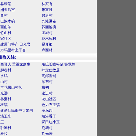
勉县绿茶
·林家有
螺洲天后宫
·朱富胜
里董村
·兴唐村
门巴族木碗
·九滩瀑布
湘西山羊
·荞面饸捞
黄竹山村
·固城村
楼家社区
·花木桥村
福建厦门特产 日光岩
·易开银
阿力玛里树上干杏
·卢西林
最热关注:
墨西哥人 重视家庭生
·珀氏长吻松鼠 警觉性
泥脚巷村
·叶定仕故居
口水鸡
·高邮当铺
梅山村
·顺东村
上丰花果山村落
·梅初
薛光远
·速进村
官林窠村
·龙山社区
大板镇
·色力布亚镇
福建莆仙民俗中大米的
·驼鸟园
古浪玉米
·靖港香干
曾三
·舜田红小豆
麻砂滩村
·崩塘村
曼杜拉
·刘光涛