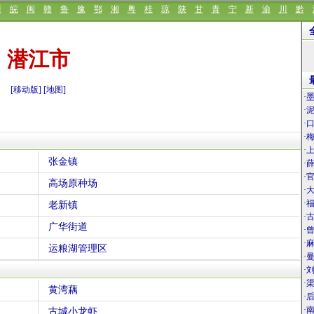
浙
皖
闽
赣
鲁
豫
鄂
湘
粤
桂
琼
陕
甘
青
宁
新
渝
川
黔
潜江市
[移动版]
[地图]
·
·
·
·
·
张金镇
·
·
高场原种场
·
·
老新镇
·
广华街道
·
·
运粮湖管理区
·
·
·
黄湾藕
·
·
古城小龙虾