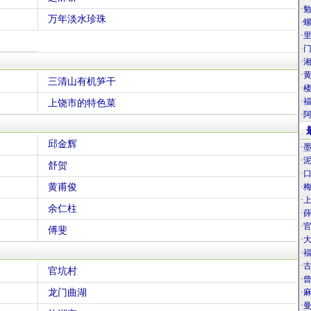
·
万年淡水珍珠
·
·
·
·
·
三清山有机笋干
·
·
上饶市的特色菜
·
邱金辉
·
·
舒贺
·
黄甫俊
·
·
余仁柱
·
·
傅斐
·
·
·
官坑村
·
龙门曲湖
·
·