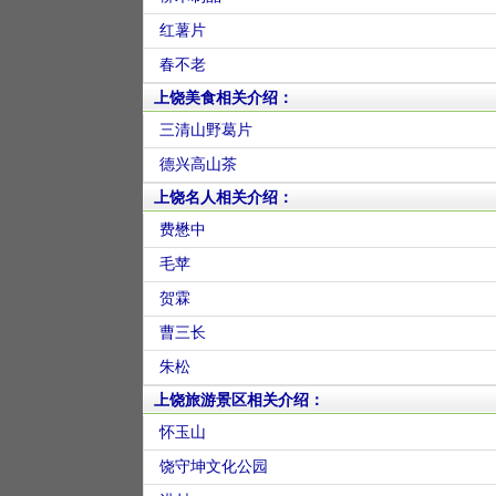
红薯片
春不老
上饶美食相关介绍：
三清山野葛片
德兴高山茶
上饶名人相关介绍：
费懋中
毛苹
贺霖
曹三长
朱松
上饶旅游景区相关介绍：
怀玉山
饶守坤文化公园