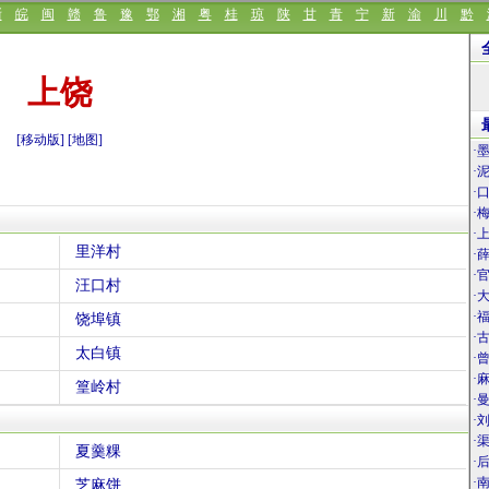
浙
皖
闽
赣
鲁
豫
鄂
湘
粤
桂
琼
陕
甘
青
宁
新
渝
川
黔
上饶
[移动版]
[地图]
·
·
·
·
·
里洋村
·
·
汪口村
·
·
饶埠镇
·
太白镇
·
·
篁岭村
·
·
·
夏羹粿
·
·
芝麻饼