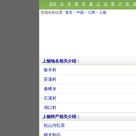
首页
京
津
冀
晋
蒙
辽
吉
黑
沪
苏
您现在的位置 :
首页
>
中国
>
江西
>
上饶
上饶地名相关介绍：
银丰村
苏溪村
秦峰乡
石溪村
湖口村
上饶特产相关介绍：
铅山河红茶
柳木制品