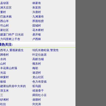
勉县绿茶
·林家有
螺洲天后宫
·朱富胜
里董村
·兴唐村
门巴族木碗
·九滩瀑布
湘西山羊
·荞面饸捞
黄竹山村
·固城村
楼家社区
·花木桥村
福建厦门特产 日光岩
·易开银
阿力玛里树上干杏
·卢西林
最热关注:
墨西哥人 重视家庭生
·珀氏长吻松鼠 警觉性
泥脚巷村
·叶定仕故居
口水鸡
·高邮当铺
梅山村
·顺东村
上丰花果山村落
·梅初
薛光远
·速进村
官林窠村
·龙山社区
大板镇
·色力布亚镇
福建莆仙民俗中大米的
·驼鸟园
古浪玉米
·靖港香干
曾三
·舜田红小豆
麻砂滩村
·崩塘村
曼杜拉
·刘光涛