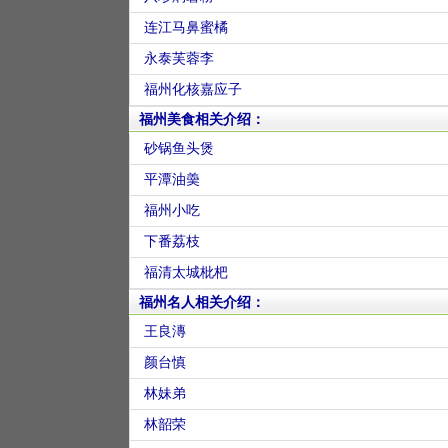
连江马鼻蜜橘
永泰芙蓉李
福州化核嘉应子
福州美食相关介绍：
砂锅鱼头煲
平潭油羮
福州小吃
下番荔枝
福清太城枇杷
福州名人相关介绍：
王良漙
颜台慎
林妹弟
林韶荣