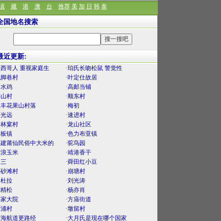
滇
藏
港
澳
台
推荐
美
加
日
韩
泰
全国地名搜索
最近更新:
墨西哥人 重视家庭生
·珀氏长吻松鼠 警觉性
泥脚巷村
·叶定仕故居
口水鸡
·高邮当铺
梅山村
·顺东村
上丰花果山村落
·梅初
薛光远
·速进村
官林窠村
·龙山社区
大板镇
·色力布亚镇
福建莆仙民俗中大米的
·驼鸟园
古浪玉米
·靖港香干
曾三
·舜田红小豆
麻砂滩村
·崩塘村
曼杜拉
·刘光涛
刘精松
·杨亦肖
渠家大院
·方庙街道
后浦村
·墩留村
南海航道更路经
·大月氏是现在哪个国家