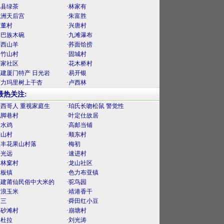
勉县绿茶
·林家有
螺洲天后宫
·朱富胜
里董村
·兴唐村
门巴族木碗
·九滩瀑布
湘西山羊
·荞面饸捞
黄竹山村
·固城村
楼家社区
·花木桥村
福建厦门特产 日光岩
·易开银
阿力玛里树上干杏
·卢西林
最热关注:
墨西哥人 重视家庭生
·珀氏长吻松鼠 警觉性
泥脚巷村
·叶定仕故居
口水鸡
·高邮当铺
梅山村
·顺东村
上丰花果山村落
·梅初
薛光远
·速进村
官林窠村
·龙山社区
大板镇
·色力布亚镇
福建莆仙民俗中大米的
·驼鸟园
古浪玉米
·靖港香干
曾三
·舜田红小豆
麻砂滩村
·崩塘村
曼杜拉
·刘光涛