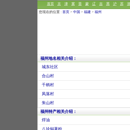
首页
京
津
冀
晋
蒙
辽
吉
黑
沪
苏
您现在的位置 :
首页
>
中国
>
福建
>
福州
福州地名相关介绍：
城东社区
合山村
千柄村
凤落村
朱山村
福州特产相关介绍：
烰油
八珍焖薯粉