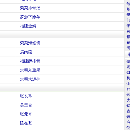
·
紫菜排骨汤
·
·
罗源下廪羊
·
福建金鲟
·
·
·
·
紫菜海蛎饼
·
扁肉燕
福建醉排骨
·
·
永泰九重果
·
·
永泰大源柿
·
·
·
张长弓
·
吴章合
·
·
张元奇
·
·
陈在基
·