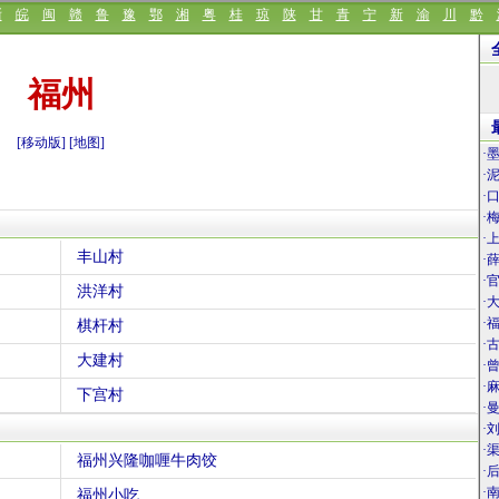
浙
皖
闽
赣
鲁
豫
鄂
湘
粤
桂
琼
陕
甘
青
宁
新
渝
川
黔
福州
[移动版]
[地图]
·
·
·
·
·
丰山村
·
·
洪洋村
·
·
棋杆村
·
大建村
·
·
下宫村
·
·
·
福州兴隆咖喱牛肉饺
·
·
福州小吃