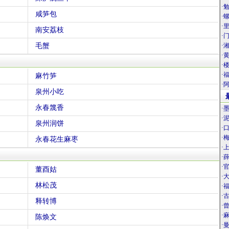
·
咸笋包
·
·
南安荔枝
·
毛蟹
·
·
·
·
麻竹笋
·
泉州小吃
永春篾香
·
·
泉州润饼
·
·
永春花生麻枣
·
·
·
董酉姑
·
林松茂
·
·
释转博
·
·
陈焕文
·