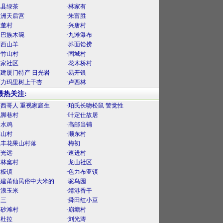
勉县绿茶
·林家有
螺洲天后宫
·朱富胜
里董村
·兴唐村
门巴族木碗
·九滩瀑布
湘西山羊
·荞面饸捞
黄竹山村
·固城村
楼家社区
·花木桥村
福建厦门特产 日光岩
·易开银
阿力玛里树上干杏
·卢西林
最热关注:
墨西哥人 重视家庭生
·珀氏长吻松鼠 警觉性
泥脚巷村
·叶定仕故居
口水鸡
·高邮当铺
梅山村
·顺东村
上丰花果山村落
·梅初
薛光远
·速进村
官林窠村
·龙山社区
大板镇
·色力布亚镇
福建莆仙民俗中大米的
·驼鸟园
古浪玉米
·靖港香干
曾三
·舜田红小豆
麻砂滩村
·崩塘村
曼杜拉
·刘光涛