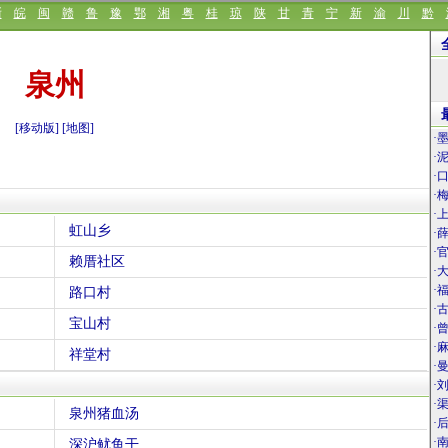
浙
皖
闽
赣
鲁
豫
鄂
湘
粤
桂
琼
陕
甘
青
宁
新
渝
川
黔
泉州
[移动版]
[地图]
·
·
·
·
·
虹山乡
·
·
赖厝社区
·
·
路口村
·
宝山村
·
·
祥堂村
·
·
·
泉州猪血汤
·
·
深沪鱿鱼干