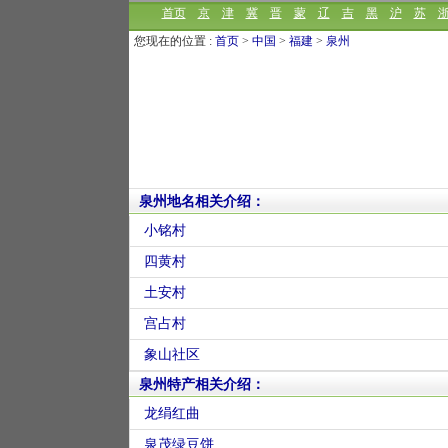
首页
京
津
冀
晋
蒙
辽
吉
黑
沪
苏
您现在的位置 :
首页
>
中国
>
福建
>
泉州
泉州地名相关介绍：
小铭村
四黄村
土安村
宫占村
象山社区
泉州特产相关介绍：
龙绢红曲
泉茂绿豆饼