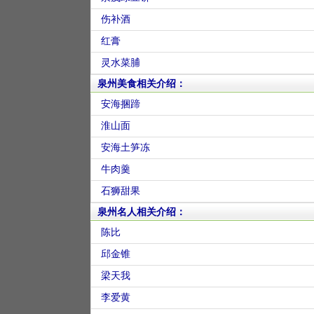
伤补酒
红膏
灵水菜脯
泉州美食相关介绍：
安海捆蹄
淮山面
安海土笋冻
牛肉羹
石狮甜果
泉州名人相关介绍：
陈比
邱金锥
梁天我
李爱黄