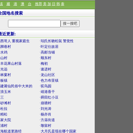
滇
藏
港
澳
台
推荐
美
加
日
韩
泰
全国地名搜索
最近更新:
墨西哥人 重视家庭生
·珀氏长吻松鼠 警觉性
泥脚巷村
·叶定仕故居
口水鸡
·高邮当铺
梅山村
·顺东村
上丰花果山村落
·梅初
薛光远
·速进村
官林窠村
·龙山社区
大板镇
·色力布亚镇
福建莆仙民俗中大米的
·驼鸟园
古浪玉米
·靖港香干
曾三
·舜田红小豆
麻砂滩村
·崩塘村
曼杜拉
·刘光涛
刘精松
·杨亦肖
渠家大院
·方庙街道
后浦村
·墩留村
南海航道更路经
·大月氏是现在哪个国家