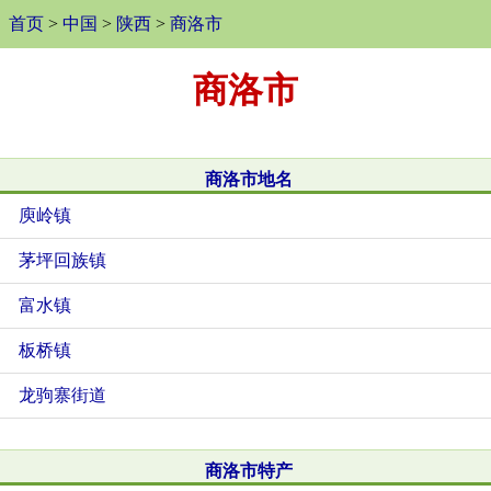
首页
>
中国
>
陕西
>
商洛市
商洛市
商洛市地名
庾岭镇
茅坪回族镇
富水镇
板桥镇
龙驹寨街道
商洛市特产