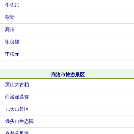
牛先民
彭勃
高信
谢良辅
李松元
商洛市旅游景区
页山大古柏
商洛崖墓群
九天山景区
馒头山生态园
秦楚分界墙