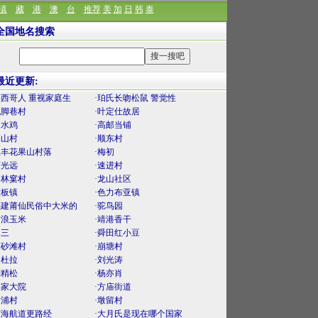
滇
藏
港
澳
台
推荐
美
加
日
韩
泰
全国地名搜索
最近更新:
墨西哥人 重视家庭生
·珀氏长吻松鼠 警觉性
泥脚巷村
·叶定仕故居
口水鸡
·高邮当铺
梅山村
·顺东村
上丰花果山村落
·梅初
薛光远
·速进村
官林窠村
·龙山社区
大板镇
·色力布亚镇
福建莆仙民俗中大米的
·驼鸟园
古浪玉米
·靖港香干
曾三
·舜田红小豆
麻砂滩村
·崩塘村
曼杜拉
·刘光涛
刘精松
·杨亦肖
渠家大院
·方庙街道
后浦村
·墩留村
南海航道更路经
·大月氏是现在哪个国家