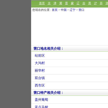
首页
京
津
冀
晋
蒙
辽
吉
黑
沪
苏
您现在的位置 :
首页
>
中国
>
辽宁
>
营口
营口地名相关介绍：
站前区
大沟村
丽华村
双台镇
西市区
营口特产相关介绍：
盖州葡萄
蓝点马鲛