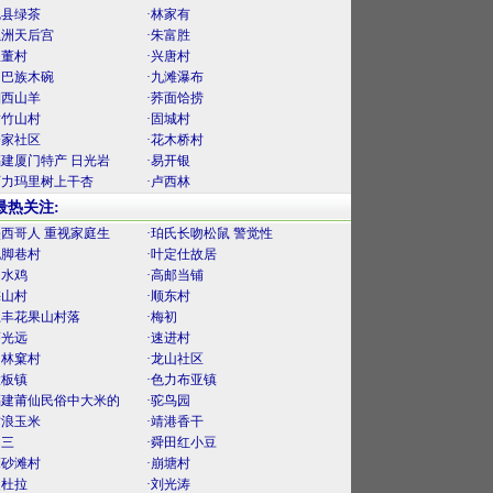
勉县绿茶
·林家有
螺洲天后宫
·朱富胜
里董村
·兴唐村
门巴族木碗
·九滩瀑布
湘西山羊
·荞面饸捞
黄竹山村
·固城村
楼家社区
·花木桥村
福建厦门特产 日光岩
·易开银
阿力玛里树上干杏
·卢西林
最热关注:
墨西哥人 重视家庭生
·珀氏长吻松鼠 警觉性
泥脚巷村
·叶定仕故居
口水鸡
·高邮当铺
梅山村
·顺东村
上丰花果山村落
·梅初
薛光远
·速进村
官林窠村
·龙山社区
大板镇
·色力布亚镇
福建莆仙民俗中大米的
·驼鸟园
古浪玉米
·靖港香干
曾三
·舜田红小豆
麻砂滩村
·崩塘村
曼杜拉
·刘光涛