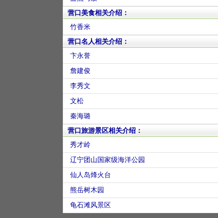
营口美食相关介绍：
竹香米
营口名人相关介绍：
卞永誉
詹建俊
李秀文
文松
秦海璐
营口旅游景区相关介绍：
秀才岭
辽宁团山国家级海洋公园
仙人岛烽火台
熊岳树木园
龟石滩风景区