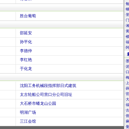
·
·
·
胜台葡萄
·
·
·
邵延安
·
孙平化
·
·
李德仲
李红艳
·
·
于化龙
·
·
·
沈阳工务机械段指挥部日式建筑
·
·
太古轮船公司营口分公司旧址
·
大石桥市蟠龙山公园
·
·
明湖广场
·
三江会馆
·
·