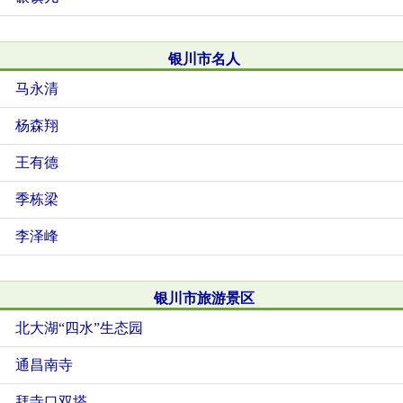
银川市名人
马永清
杨森翔
王有德
季栋梁
李泽峰
银川市旅游景区
北大湖“四水”生态园
通昌南寺
拜寺口双塔