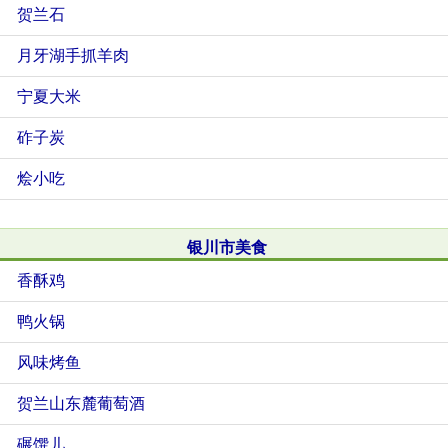
贺兰石
月牙湖手抓羊肉
宁夏大米
砟子炭
烩小吃
银川市美食
香酥鸡
鸭火锅
风味烤鱼
贺兰山东麓葡萄酒
碾馔儿