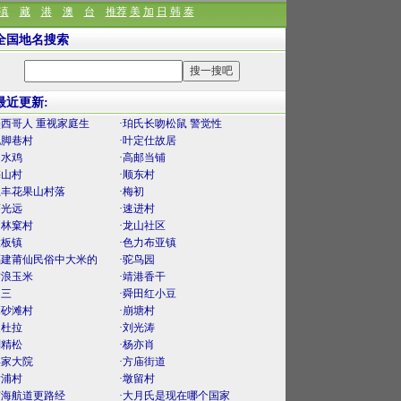
滇
藏
港
澳
台
推荐
美
加
日
韩
泰
全国地名搜索
最近更新:
墨西哥人 重视家庭生
·珀氏长吻松鼠 警觉性
泥脚巷村
·叶定仕故居
口水鸡
·高邮当铺
梅山村
·顺东村
上丰花果山村落
·梅初
薛光远
·速进村
官林窠村
·龙山社区
大板镇
·色力布亚镇
福建莆仙民俗中大米的
·驼鸟园
古浪玉米
·靖港香干
曾三
·舜田红小豆
麻砂滩村
·崩塘村
曼杜拉
·刘光涛
刘精松
·杨亦肖
渠家大院
·方庙街道
后浦村
·墩留村
南海航道更路经
·大月氏是现在哪个国家