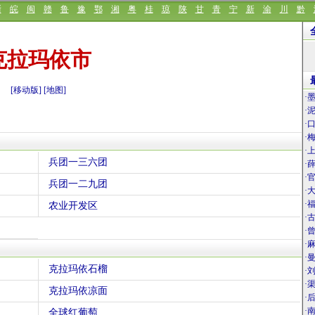
浙
皖
闽
赣
鲁
豫
鄂
湘
粤
桂
琼
陕
甘
青
宁
新
渝
川
黔
克拉玛依市
[移动版]
[地图]
·
·
·
·
·
兵团一三六团
·
·
兵团一二九团
·
·
农业开发区
·
·
·
·
克拉玛依石榴
·
·
克拉玛依凉面
·
·
全球红葡萄