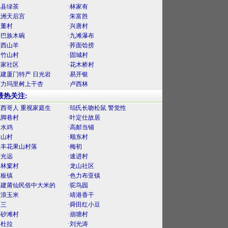
勉县绿茶
·林家有
螺洲天后宫
·朱富胜
里董村
·兴唐村
门巴族木碗
·九滩瀑布
湘西山羊
·荞面饸捞
黄竹山村
·固城村
楼家社区
·花木桥村
福建厦门特产 日光岩
·易开银
阿力玛里树上干杏
·卢西林
最热关注:
墨西哥人 重视家庭生
·珀氏长吻松鼠 警觉性
泥脚巷村
·叶定仕故居
口水鸡
·高邮当铺
梅山村
·顺东村
上丰花果山村落
·梅初
薛光远
·速进村
官林窠村
·龙山社区
大板镇
·色力布亚镇
福建莆仙民俗中大米的
·驼鸟园
古浪玉米
·靖港香干
曾三
·舜田红小豆
麻砂滩村
·崩塘村
曼杜拉
·刘光涛