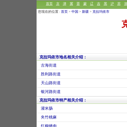
首页
京
津
冀
晋
蒙
辽
吉
黑
沪
苏
您现在的位置 :
首页
>
中国
>
新疆
>
克拉玛依市
克拉玛依市地名相关介绍：
古海街道
胜利路街道
天山路街道
银河路街道
克拉玛依市特产相关介绍：
灌米肠
夹竹桃麻
红柳烤肉