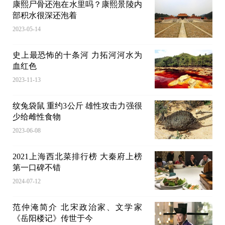
康熙尸骨还泡在水里吗？康熙景陵内
部积水很深还泡着
2023-05-14
史上最恐怖的十条河 力拓河河水为
血红色
2023-11-13
纹兔袋鼠 重约3公斤 雄性攻击力强很
少给雌性食物
2023-06-08
2021上海西北菜排行榜 大秦府上榜
第一口碑不错
2024-07-12
范仲淹简介 北宋政治家、文学家
《岳阳楼记》传世于今