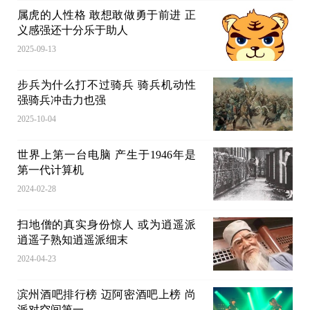
属虎的人性格 敢想敢做勇于前进 正
义感强还十分乐于助人
2025-09-13
步兵为什么打不过骑兵 骑兵机动性
强骑兵冲击力也强
2025-10-04
世界上第一台电脑 产生于1946年是
第一代计算机
2024-02-28
扫地僧的真实身份惊人 或为逍遥派
逍遥子熟知逍遥派细末
2024-04-23
滨州酒吧排行榜 迈阿密酒吧上榜 尚
派对空间第一