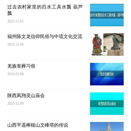
过去农村家里的舀水工具水瓢 葫芦
瓢
2023-12-05
福州陈文龙信仰民俗与中琉文化交流
2023-11-06
羌族丧葬习俗
2024-01-06
陕西凤翔灵山庙会
2023-12-09
山西平遥棒槌山文峰塔的传说