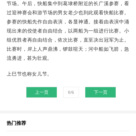
节场。午后，快船集中到葛埭桥附近的长广溪参赛，看
过迎神赛会和游节场的男女老少也到此观看快船比赛。
参赛的快船先作自由表演，各显神通。接着由表演中涌
现出来的佼使者自由结合，以两船为一组进行比赛。小
组优胜者再自由结合，依次比赛，直至决出冠军为止。
比赛时，岸上人声鼎沸，锣鼓喧天；河中船如飞箭，急
流勇进，甚为壮观。
上巳节也称女儿节。
上一页
0/6
下一页
热门推荐