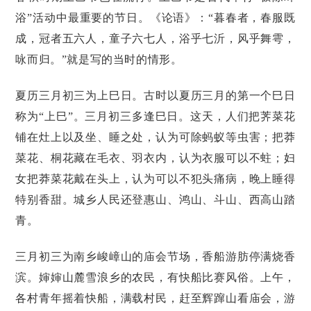
浴”活动中最重要的节日。《论语》：“暮春者，春服既
成，冠者五六人，童子六七人，浴乎七沂，风乎舞雩，
咏而归。”就是写的当时的情形。
夏历三月初三为上巳日。古时以夏历三月的第一个巳日
称为“上巳”。三月初三多逢巳日。这天，人们把荠菜花
铺在灶上以及坐、睡之处，认为可除蚂蚁等虫害；把莽
菜花、桐花藏在毛衣、羽衣内，认为衣服可以不蛀；妇
女把莽菜花戴在头上，认为可以不犯头痛病，晚上睡得
特别香甜。城乡人民还登惠山、鸿山、斗山、西高山踏
青。
三月初三为南乡峻嶂山的庙会节场，香船游肪停满烧香
滨。婶婶山麓雪浪乡的农民，有快船比赛风俗。上午，
各村青年摇着快船，满载村民，赶至辉蹿山看庙会，游