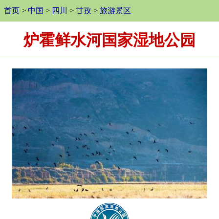
首页
>
中国
>
四川
>
甘孜
>
旅游景区
炉霍鲜水河国家湿地公园