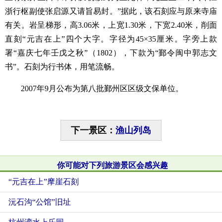
浙行枢副使张启源又请旨易封。”据此，该石刻应与原来寺庙
有关。岩呈梯形，高3.06米，上宽1.30米，下宽2.40米，削面
直刻“元吉在上”四个大字。字径为45×35厘米。字旁上款
署“嘉庆七年壬戊之秋”（1802），下款为“鄞令闽中郭志文
书”。石刻为行书体，用笔流畅。
2007年9月公布为第八批鄞州区区级文保单位。
下一景区：
渔山列岛
你可能对下列旅游景区会感兴趣
“元吉在上”摩崖石刻
沅石沟“公馆”旧址