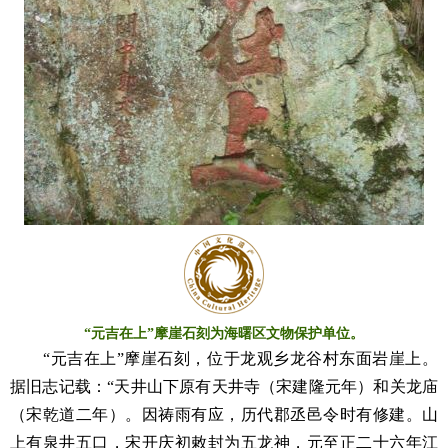
“元吉在上”摩崖石刻为海曙区文物保护单位。
“元吉在上”摩崖石刻，位于龙观乡龙谷村东面岩崖上。
据旧志记载：“天井山下原有天井寺（宋建隆元年）和关龙庙
（宋乾道二年）。因祷雨有应，历代郡丞邑令时有修建。山
上有泉井五口，宋开庆初敕封为五龙神，元至正二十六年江