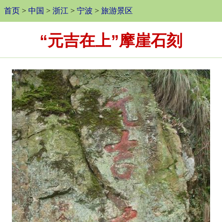
首页
>
中国
>
浙江
>
宁波
>
旅游景区
“元吉在上”摩崖石刻