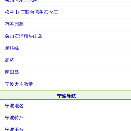
杭州湾水上乐园
松兰山·三联台湾生态农庄
范春园墓
象山石浦檀头山岛
摩柱峰
高桥
南田岛
宁波天主教堂
宁波导航
宁波地名
宁波特产
宁波美食