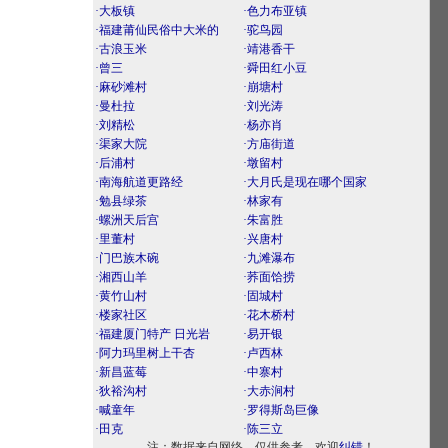
·大板镇
·色力布亚镇
·福建莆仙民俗中大米的
·驼鸟园
·古浪玉米
·靖港香干
·曾三
·舜田红小豆
·麻砂滩村
·崩塘村
·曼杜拉
·刘光涛
·刘精松
·杨亦肖
·渠家大院
·方庙街道
·后浦村
·墩留村
·南海航道更路经
·大月氏是现在哪个国家
·勉县绿茶
·林家有
·螺洲天后宫
·朱富胜
·里董村
·兴唐村
·门巴族木碗
·九滩瀑布
·湘西山羊
·荞面饸捞
·黄竹山村
·固城村
·楼家社区
·花木桥村
·福建厦门特产 日光岩
·易开银
·阿力玛里树上干杏
·卢西林
·新昌蓝莓
·中寨村
·狄裕沟村
·大赤涧村
·喊童年
·罗得斯岛巨像
·田克
·陈三立
注：数据来自网络，仅供参考。欢迎
纠错
！