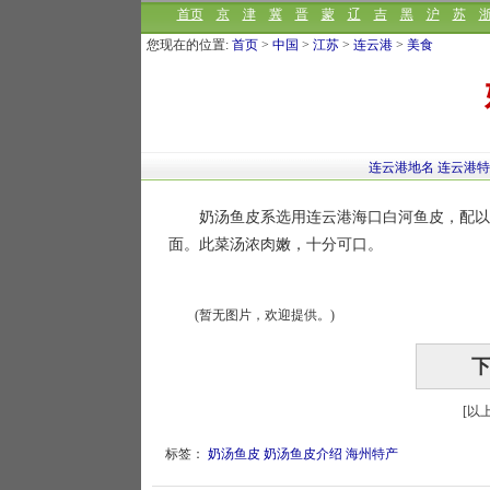
首页
京
津
冀
晋
蒙
辽
吉
黑
沪
苏
您现在的位置:
首页
>
中国
>
江苏
>
连云港
>
美食
连云港地名
连云港
奶汤鱼皮系选用连云港海口白河鱼皮，配以火
面。此菜汤浓肉嫩，十分可口。
(暂无图片，欢迎提供。)
[以
标签：
奶汤鱼皮
奶汤鱼皮介绍
海州特产