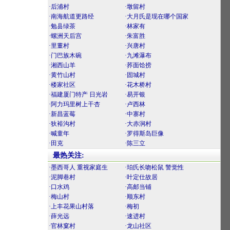
·后浦村
·墩留村
·南海航道更路经
·大月氏是现在哪个国家
·勉县绿茶
·林家有
·螺洲天后宫
·朱富胜
·里董村
·兴唐村
·门巴族木碗
·九滩瀑布
·湘西山羊
·荞面饸捞
·黄竹山村
·固城村
·楼家社区
·花木桥村
·福建厦门特产 日光岩
·易开银
·阿力玛里树上干杏
·卢西林
·新昌蓝莓
·中寨村
·狄裕沟村
·大赤涧村
·喊童年
·罗得斯岛巨像
·田克
·陈三立
最热关注:
·墨西哥人 重视家庭生
·珀氏长吻松鼠 警觉性
·泥脚巷村
·叶定仕故居
·口水鸡
·高邮当铺
·梅山村
·顺东村
·上丰花果山村落
·梅初
·薛光远
·速进村
·官林窠村
·龙山社区