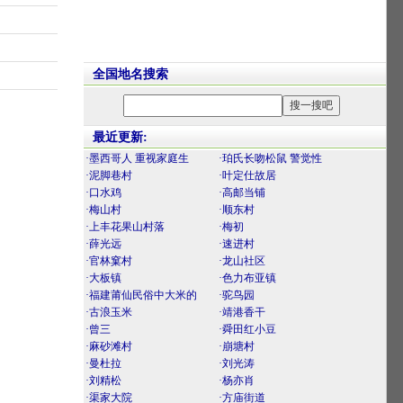
全国地名搜索
最近更新:
·墨西哥人 重视家庭生
·珀氏长吻松鼠 警觉性
·泥脚巷村
·叶定仕故居
·口水鸡
·高邮当铺
·梅山村
·顺东村
·上丰花果山村落
·梅初
·薛光远
·速进村
·官林窠村
·龙山社区
·大板镇
·色力布亚镇
·福建莆仙民俗中大米的
·驼鸟园
·古浪玉米
·靖港香干
·曾三
·舜田红小豆
·麻砂滩村
·崩塘村
·曼杜拉
·刘光涛
·刘精松
·杨亦肖
·渠家大院
·方庙街道