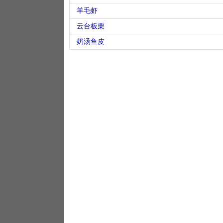
羊毛虾
云台板栗
奶汤鱼皮