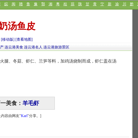
浙
皖
闽
赣
鲁
豫
鄂
湘
粤
桂
琼
陕
甘
青
宁
新
渝
川
黔
奶汤鱼皮
[移动版]
[查看地图]
特产
连云港美食
连云港名人
连云港旅游景区
腿、冬菇、虾仁、兰笋等料，加鸡汤烧制而成，虾仁盖在汤
下一美食：
羊毛虾
上内容由网友"
Karl
"分享。]