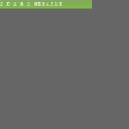
滇
藏
港
澳
台
推荐
美
加
日
韩
泰